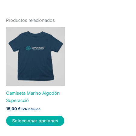
Productos relacionados
Este
producto
tiene
múltiples
variantes.
Las
opciones
se
pueden
Camiseta Marino Algodón
elegir
Superacció
en
15,00
€
IVA Incluido
la
página
Seleccionar opciones
de
producto