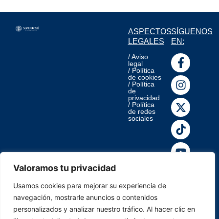
ASPECTOS
SÍGUENOS
LEGALES
EN:
F
I
X
T
Y
W
L
/ Aviso
legal
a
n
-
i
o
h
i
/ Política
de cookies
c
s
t
k
u
a
n
/ Política
e
t
w
t
t
t
k
de
privacidad
b
a
i
o
u
s
e
/ Política
o
g
t
k
b
a
d
de redes
sociales
o
r
t
e
p
i
k
a
e
p
n
-
m
r
-
f
i
n
Valoramos tu privacidad
Usamos cookies para mejorar su experiencia de
navegación, mostrarle anuncios o contenidos
personalizados y analizar nuestro tráfico. Al hacer clic en