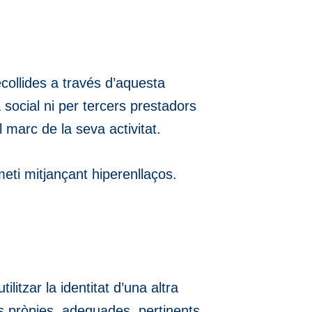
ollides a través d’aquesta
a social ni per tercers prestadors
 marc de la seva activitat.
ti mitjançant hiperenllaços.
litzar la identitat d’una altra
s pròpies, adequades, pertinents,