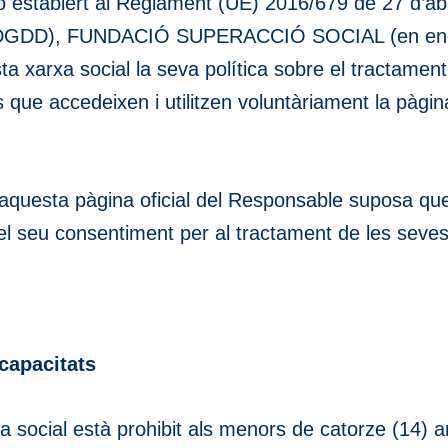
 establert al Reglament (UE) 2016/679 de 27 d’abr
PDGDD), FUNDACIÓ SUPERACCIÓ SOCIAL (en enda
a xarxa social la seva política sobre el tractament
 que accedeixen i utilitzen voluntàriament la pàgina
i d’aquesta pàgina oficial del Responsable suposa 
ta el seu consentiment per al tractament de les sev
capacitats
rxa social està prohibit als menors de catorze (14