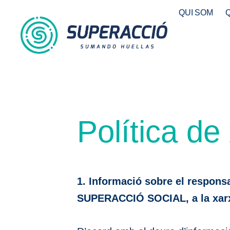
Vés
QUI SOM
al
contingut
Política de
1. Informació sobre el respons
SUPERACCIÓ SOCIAL, a la xarx