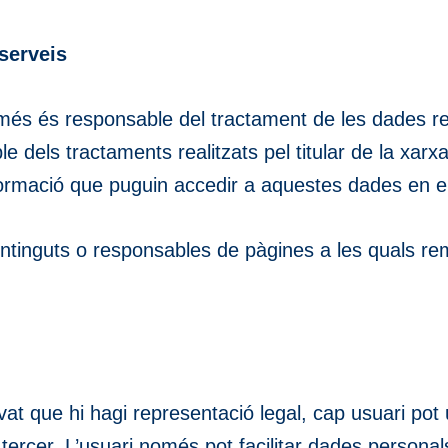
 serveis
és és responsable del tractament de les dades rec
e dels tractaments realitzats pel titular de la xarx
nformació que puguin accedir a aquestes dades en el
tinguts o responsables de pàgines a les quals reme
t que hi hagi representació legal, cap usuari pot uti
ercer. L’usuari només pot facilitar dades personal