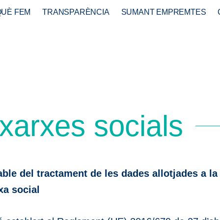
QUÈ FEM
TRANSPARÈNCIA
SUMANT EMPREMTES
 xarxes socials
able del tractament de les dades allotjades a l
a social