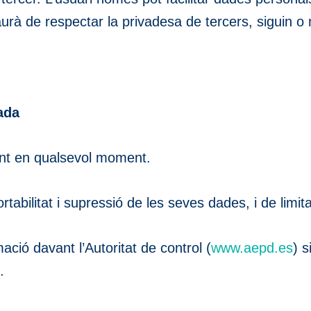
haurà de respectar la privadesa de tercers, siguin o
ada
ment en qualsevol moment.
ortabilitat i supressió de les seves dades, i de limi
ació davant l’Autoritat de control (
www.aepd.es
) 
.