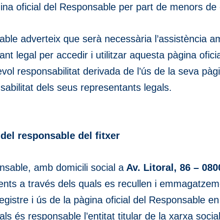
àgina oficial del Responsable per part de menors de
able adverteix que serà necessària l’assistència am
tant legal per accedir i utilitzar aquesta pàgina ofi
l responsabilitat derivada de l’ús de la seva pàgi
abilitat dels seus representants legals.
l del responsable del fitxer
nsable, amb domicili social a
Av. Litoral, 86 – 08
aments a través dels quals es recullen i emmagatze
egistre i ús de la pàgina oficial del Responsable e
ls és responsable l’entitat titular de la xarxa social