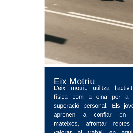
Eix Motriu
L’eix motriu utilitza l’activit
física com a eina per a 
superació personal. Els jov
aprenen a confiar en 
mateixos, afrontar reptes
valorar el treball en equi