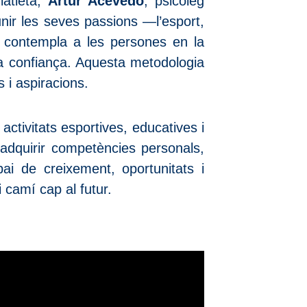
iatleta;
Artur Acevedo
, psicòleg
unir les seves passions —l’esport,
 contempla a les persones en la
i la confiança. Aquesta metodologia
 i aspiracions.
activitats esportives, educatives i
adquirir competències personals,
pai de creixement, oportunitats i
i camí cap al futur.