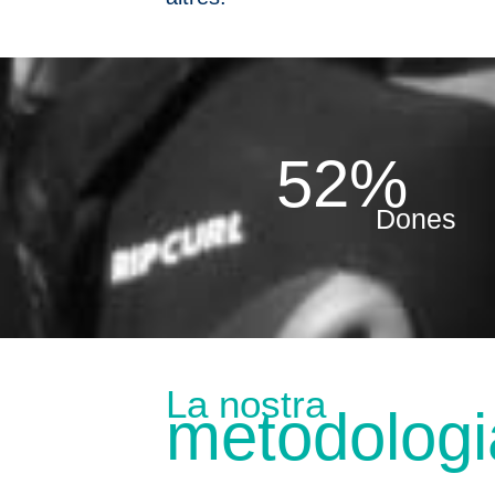
52%
Dones
La nostra
metodologi