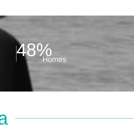
48%
Homes
a