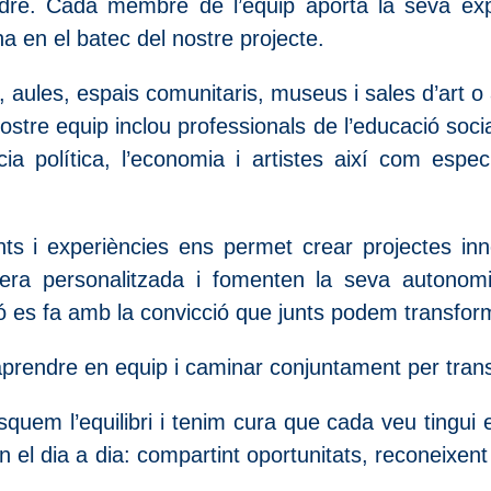
dre. Cada membre de l’equip aporta la seva exp
 en el batec del nostre projecte.
 aules, espais comunitaris, museus i sales d’art o 
ostre equip inclou professionals de l’educació social,
ència política, l’economia i artistes així com espec
ts i experiències ens permet crear projectes inno
 personalitzada i fomenten la seva autonomia,
ó es fa amb la convicció que junts podem transfor
 aprendre en equip i caminar conjuntament per tran
uem l’equilibri i tenim cura que cada veu tingui 
 el dia a dia: compartint oportunitats, reconeixent