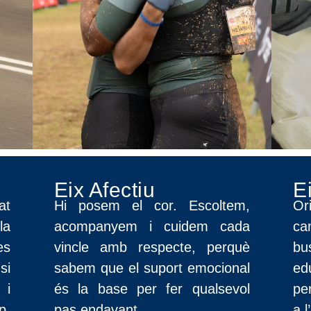
Eix Afectiu
Ei
at
Hi posem el cor. Escoltem,
Or
la
acompanyem i cuidem cada
ca
es
vincle amb respecte, perquè
b
si
sabem que el suport emocional
ed
 i
és la base per fer qualsevol
pe
p,
pas endavant.
a 