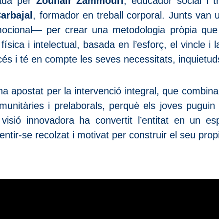
sada per
Zouhair Zammouri
, educador social i tr
arbajal
, formador en treball corporal. Junts van 
mocional— per crear una metodologia pròpia que
 física i intelectual, basada en l’esforç, el vincle 
és i té en compte les seves necessitats, inquietuds
a apostat per la intervenció integral, que combina 
unitàries i prelaborals, perquè els joves puguin 
 visió innovadora ha convertit l’entitat en un es
ntir-se recolzat i motivat per construir el seu prop